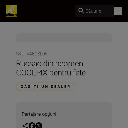
Căutare
SKU
:
VAECSL06
Rucsac din neopren
COOLPIX pentru fete
GĂSIȚI UN DEALER
Partajare opțiuni