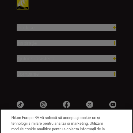
Produse
Inspirație
Ajutor și asistență
Companie
Nikon Europe BV vă solicită să acceptați cookie-uri și
tehnologii similare pentru analiză și marketing. Utilizăm
module cookie analitice pentru a colecta informații de la
RO
Nikon Sites