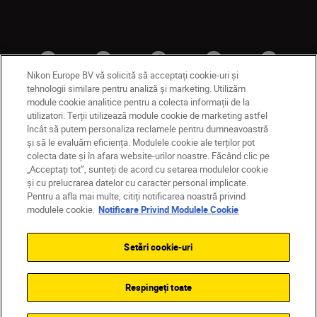
Nikon Europe BV vă solicită să acceptați cookie-uri și
tehnologii similare pentru analiză și marketing. Utilizăm
module cookie analitice pentru a colecta informații de la
utilizatori. Terții utilizează module cookie de marketing astfel
RO
Nikon Sites
încât să putem personaliza reclamele pentru dumneavoastră
și să le evaluăm eficiența. Modulele cookie ale terților pot
Contactaţi-ne
Politică de confidențialitate
colecta date și în afara website-urilor noastre. Făcând clic pe
Termeni de utilizare
„Acceptați tot”, sunteți de acord cu setarea modulelor cookie
Notificare privind modulele cookie
Setări cookie
și cu prelucrarea datelor cu caracter personal implicate.
© 2026 Nikon
Pentru a afla mai multe, citiți notificarea noastră privind
modulele cookie.
Notificare Privind Modulele Cookie
Setări cookie-uri
Back to top
Respingeți toate