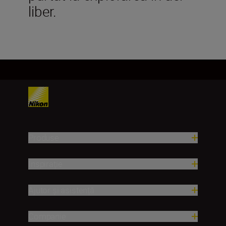
liber.
Produse
Inspirație
Ajutor și asistență
Companie