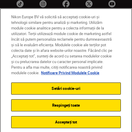
Nikon Europe BV vă solicită să acceptați cookie-uri și
tehnologii similare pentru analiză și marketing. Utilizăm
module cookie analitice pentru a colecta informații de la
RO
Nikon Sites
utilizatori. Terții utilizează module cookie de marketing astfel
Contactaţi-ne
Politică de confidențialitate
încât să putem personaliza reclamele pentru dumneavoastră
și să le evaluăm eficiența. Modulele cookie ale terților pot
Termeni de utilizare
colecta date și în afara website-urilor noastre. Făcând clic pe
Notificare privind modulele cookie
Setări cookie
„Acceptați tot”, sunteți de acord cu setarea modulelor cookie
© 2026 Nikon
și cu prelucrarea datelor cu caracter personal implicate.
Pentru a afla mai multe, citiți notificarea noastră privind
modulele cookie.
Notificare Privind Modulele Cookie
Back to top
Setări cookie-uri
Respingeți toate
Acceptați tot