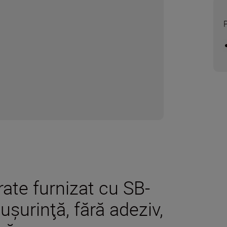
rate furnizat cu SB-
şurinţă, fără adeziv,