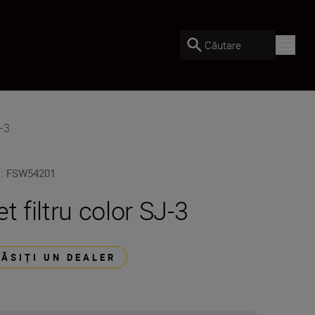
Căutare
J-3
U
:
FSW54201
et filtru color SJ-3
GĂSIȚI UN DEALER